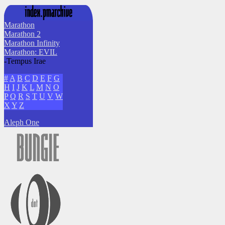
Marathon
Marathon 2
Marathon Infinity
Marathon: EVIL
-Tempus Irae
#
A
B
C
D
E
F
G
H
I
J
K
L
M
N
O
P
Q
R
S
T
U
V
W
X
Y
Z
Aleph One